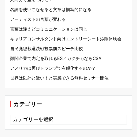
名詞を使いこなせると文章は描写的になる
アーティストの言葉が変わる
言葉は違えどコミュニケーションは同じ
キャリアコンサルタント向けエントリーシート添削体験会
自民党総裁選決戦投票前スピーチ比較
難関企業で内定を取れるES／ガクチカならCSA
アメリカは再びトランプで右傾化するのか？
世界は以外と近い！と実感できる無料セミナー開催
カテゴリー
カ
テ
ゴ
リ