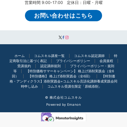
営業時間 9:00-17:00 定休日：日曜・月曜
お問い合わせはこちら
ホーム
コムスキル講座一覧
コムスキル認定講師
特
定商取引法に基づく表記
プライバシーポリシー
会員規程
受講規約
認定講師規則
プライバシーポリシー・規則
等
【特別価格サマーキャンペーン】 格上げ添削実践会（全6
回）
【特別価格】 格上げ添削実践会（全6回）
【特別価
格・アンディクラス】添削実践会+コムスキル言語化講師養成実践会同
時申し込み
コムスキル受講生限定「原稿添削」
© 株式会社コムスキル
Powered by
Emanon