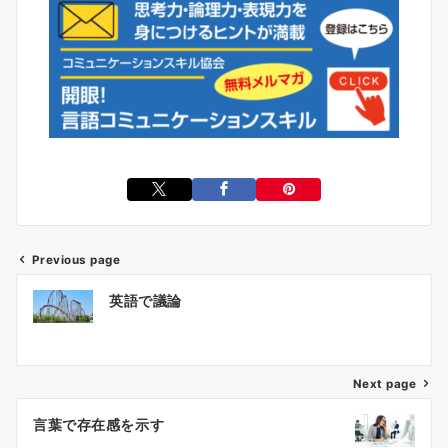
Previous page
投
英語で議論
稿
ナ
ビ
ゲ
Next page
ー
言葉で存在感を示す
シ