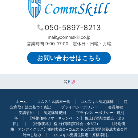
050-5897-8213
mail@commskill.co.jp
営業時間 9:00-17:00 定休日：日曜・月曜
お問い合わせはこちら
ホーム
コムスキル講座一覧
コムスキル認定講師
特
定商取引法に基づく表記
プライバシーポリシー
会員規程
受講規約
認定講師規則
プライバシーポリシー・規則
等
【特別価格サマーキャンペーン】 格上げ添削実践会（全6
回）
【特別価格】 格上げ添削実践会（全6回）
【特別価
格・アンディクラス】添削実践会+コムスキル言語化講師養成実践会同
時申し込み
コムスキル受講生限定「原稿添削」