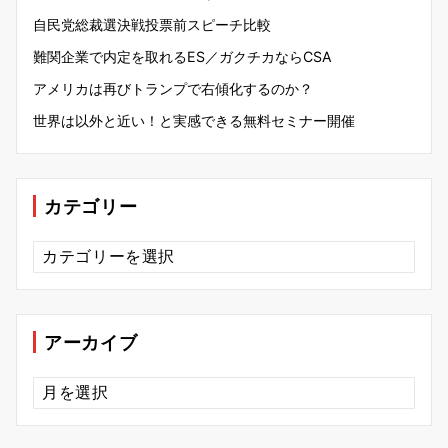
自民党総裁選決戦投票前スピーチ比較
難関企業で内定を取れるES／ガクチカならCSA
アメリカは再びトランプで右傾化するのか？
世界は以外と近い！と実感できる無料セミナー開催
カテゴリー
カ
テ
ゴ
リ
ー
アーカイブ
ア
ー
カ
イ