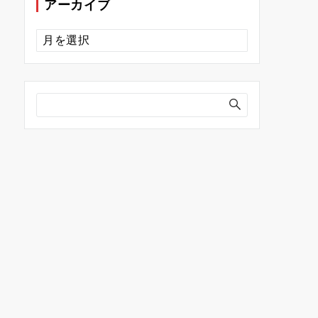
アーカイブ
ア
ー
カ
イ
ブ