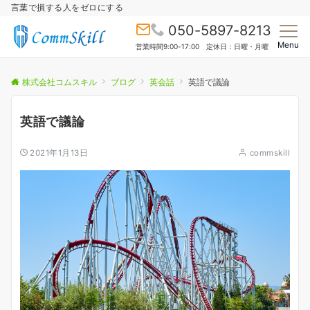
言葉で損する人をゼロにする
050-5897-8213
Menu
営業時間9:00-17:00 定休日：日曜・月曜
株式会社コムスキル
ブログ
英会話
英語で議論
英語で議論
2021年1月13日
commskill