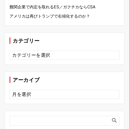
難関企業で内定を取れるES／ガクチカならCSA
アメリカは再びトランプで右傾化するのか？
カテゴリー
カ
テ
ゴ
リ
ー
アーカイブ
ア
ー
カ
イ
ブ