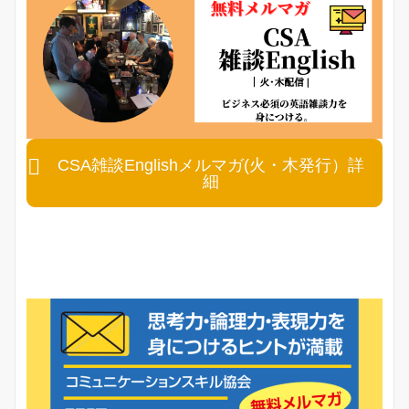
CSA雑談Englishメルマガ(火・木発行）詳
細