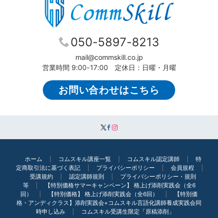
050-5897-8213
mail@commskill.co.jp
営業時間 9:00-17:00 定休日：日曜・月曜
お問い合わせはこちら
ホーム
コムスキル講座一覧
コムスキル認定講師
特
定商取引法に基づく表記
プライバシーポリシー
会員規程
受講規約
認定講師規則
プライバシーポリシー・規則
等
【特別価格サマーキャンペーン】 格上げ添削実践会（全6
回）
【特別価格】 格上げ添削実践会（全6回）
【特別価
格・アンディクラス】添削実践会+コムスキル言語化講師養成実践会同
時申し込み
コムスキル受講生限定「原稿添削」