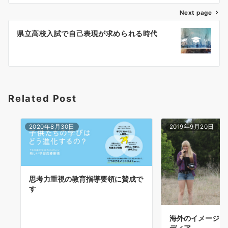
ビ
ゲ
Next page
ー
県立高校入試で自己表現が求められる時代
シ
ョ
ン
Related Post
2020年8月30日
2019年9月20日
思考力重視の教育指導要領に賛成で
す
海外のイメージ..
ディア