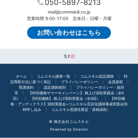
050-5897-8213
mail@commskill.co.jp
営業時間 9:00-17:00 定休日：日曜・月曜
お問い合わせはこちら
ホーム
コムスキル講座一覧
コムスキル認定講師
特
定商取引法に基づく表記
プライバシーポリシー
会員規程
受講規約
認定講師規則
プライバシーポリシー・規則
等
【特別価格サマーキャンペーン】 格上げ添削実践会（全6
回）
【特別価格】 格上げ添削実践会（全6回）
【特別価
格・アンディクラス】添削実践会+コムスキル言語化講師養成実践会同
時申し込み
コムスキル受講生限定「原稿添削」
© 株式会社コムスキル
Powered by
Emanon