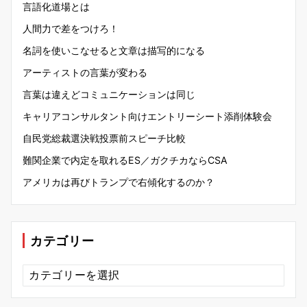
言語化道場とは
人間力で差をつけろ！
名詞を使いこなせると文章は描写的になる
アーティストの言葉が変わる
言葉は違えどコミュニケーションは同じ
キャリアコンサルタント向けエントリーシート添削体験会
自民党総裁選決戦投票前スピーチ比較
難関企業で内定を取れるES／ガクチカならCSA
アメリカは再びトランプで右傾化するのか？
カテゴリー
カ
テ
ゴ