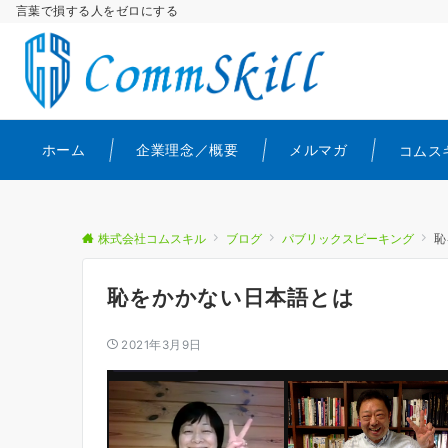
言葉で損する人をゼロにする
ホーム
企業理念／概要
メルマガ
コムス
株式会社コムスキル
ブログ
パブリックスピーキング
恥
恥をかかない日本語とは
2021年3月9日