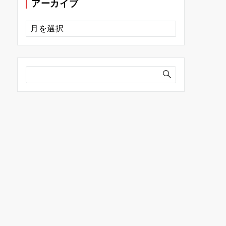
アーカイブ
ア
ー
カ
イ
ブ