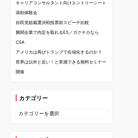
キャリアコンサルタント向けエントリーシート
添削体験会
自民党総裁選決戦投票前スピーチ比較
難関企業で内定を取れるES／ガクチカなら
CSA
アメリカは再びトランプで右傾化するのか？
世界は以外と近い！と実感できる無料セミナー
開催
カテゴリー
カ
テ
ゴ
リ
ー