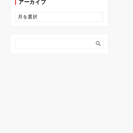
アーカイブ
ア
ー
カ
イ
ブ