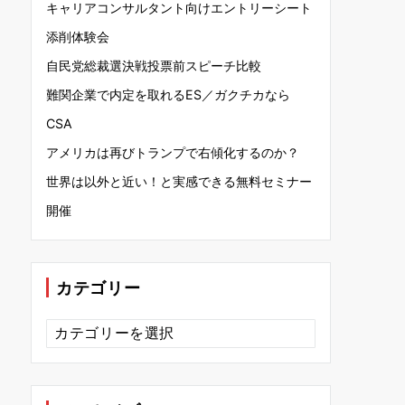
キャリアコンサルタント向けエントリーシート
添削体験会
自民党総裁選決戦投票前スピーチ比較
難関企業で内定を取れるES／ガクチカなら
CSA
アメリカは再びトランプで右傾化するのか？
世界は以外と近い！と実感できる無料セミナー
開催
カテゴリー
カ
テ
ゴ
リ
ー