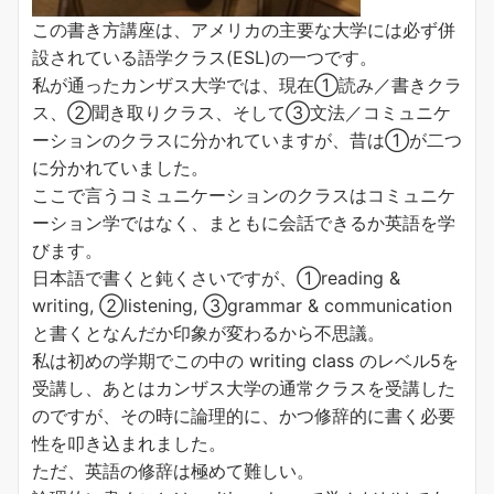
この書き方講座は、アメリカの主要な大学には必ず併
設されている語学クラス(ESL)の一つです。
私が通ったカンザス大学では、現在①読み／書きクラ
ス、②聞き取りクラス、そして③文法／コミュニケ
ーションのクラスに分かれていますが、昔は①が二つ
に分かれていました。
ここで言うコミュニケーションのクラスはコミュニケ
ーション学ではなく、まともに会話できるか英語を学
びます。
日本語で書くと鈍くさいですが、①reading &
writing, ②listening, ③grammar & communication
と書くとなんだか印象が変わるから不思議。
私は初めの学期でこの中の writing class のレベル5を
受講し、あとはカンザス大学の通常クラスを受講した
のですが、その時に論理的に、かつ修辞的に書く必要
性を叩き込まれました。
ただ、英語の修辞は極めて難しい。