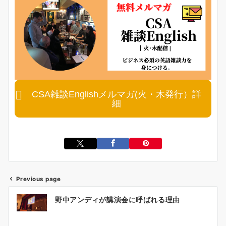
CSA雑談Englishメルマガ(火・木発行）詳
細
Previous page
投
野中アンディが講演会に呼ばれる理由
稿
ナ