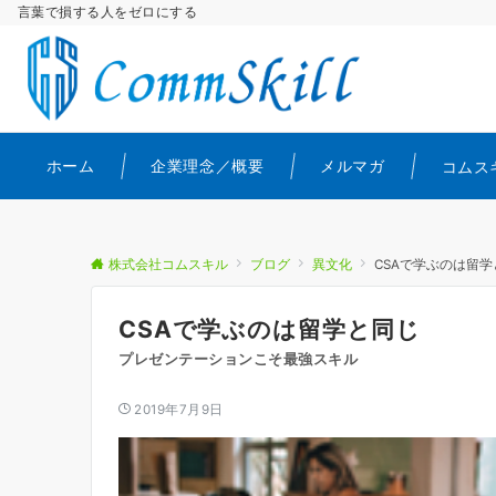
言葉で損する人をゼロにする
ホーム
企業理念／概要
メルマガ
コムス
株式会社コムスキル
ブログ
異文化
CSAで学ぶのは留学
CSAで学ぶのは留学と同じ
プレゼンテーションこそ最強スキル
2019年7月9日