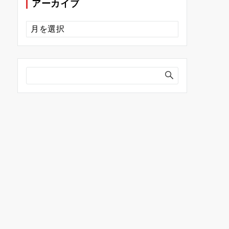
アーカイブ
ア
ー
カ
イ
ブ