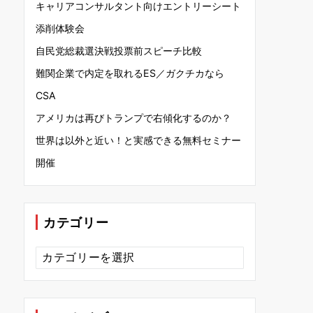
キャリアコンサルタント向けエントリーシート
添削体験会
自民党総裁選決戦投票前スピーチ比較
難関企業で内定を取れるES／ガクチカなら
CSA
アメリカは再びトランプで右傾化するのか？
世界は以外と近い！と実感できる無料セミナー
開催
カテゴリー
カ
テ
ゴ
リ
ー