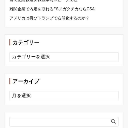
難関企業で内定を取れるES／ガクチカならCSA
アメリカは再びトランプで右傾化するのか？
カテゴリー
カ
テ
ゴ
リ
ー
アーカイブ
ア
ー
カ
イ
ブ