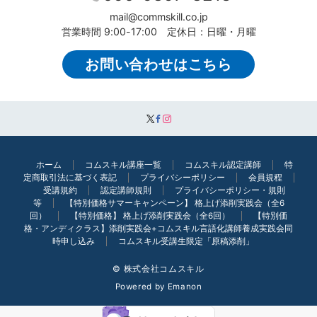
mail@commskill.co.jp
営業時間 9:00-17:00 定休日：日曜・月曜
お問い合わせはこちら
ホーム
コムスキル講座一覧
コムスキル認定講師
特
定商取引法に基づく表記
プライバシーポリシー
会員規程
受講規約
認定講師規則
プライバシーポリシー・規則
等
【特別価格サマーキャンペーン】 格上げ添削実践会（全6
回）
【特別価格】 格上げ添削実践会（全6回）
【特別価
格・アンディクラス】添削実践会+コムスキル言語化講師養成実践会同
時申し込み
コムスキル受講生限定「原稿添削」
© 株式会社コムスキル
Powered by
Emanon