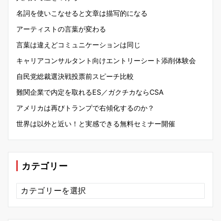
名詞を使いこなせると文章は描写的になる
アーティストの言葉が変わる
言葉は違えどコミュニケーションは同じ
キャリアコンサルタント向けエントリーシート添削体験会
自民党総裁選決戦投票前スピーチ比較
難関企業で内定を取れるES／ガクチカならCSA
アメリカは再びトランプで右傾化するのか？
世界は以外と近い！と実感できる無料セミナー開催
カテゴリー
カ
テ
ゴ
リ