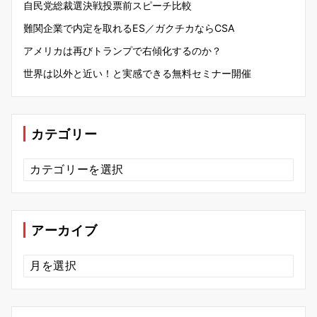
自民党総裁選決戦投票前スピーチ比較
難関企業で内定を取れるES／ガクチカならCSA
アメリカは再びトランプで右傾化するのか？
世界は以外と近い！と実感できる無料セミナー開催
カテゴリー
カ
テ
ゴ
リ
ー
アーカイブ
ア
ー
カ
イ