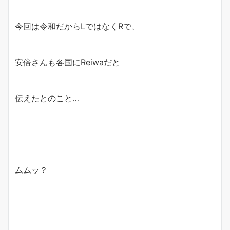
今回は令和だからLではなくRで、
安倍さんも各国にReiwaだと
伝えたとのこと…
ムムッ？