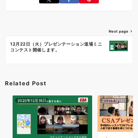
投
Next page
稿
12月22日（火）プレゼンテーション道場ミニ
ナ
コンテスト開催します。
ビ
ゲ
ー
シ
Related Post
ョ
ン
2020年12月18日
2021年1月6日