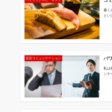
コ
書く
とい
パ
言語コミュニケーション
私は
ンテ