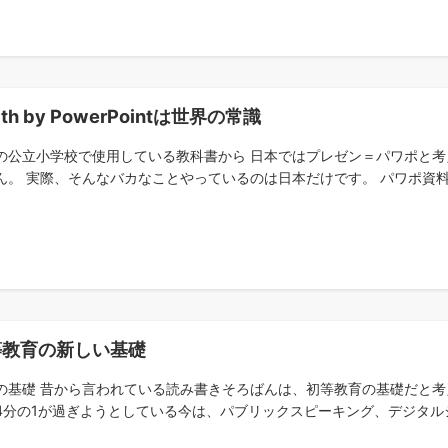
ath by PowerPointは世界の常識
の公立小学校で使用している教科書から 日本ではプレゼン＝パワポと
ん。 実際、そんなバカなことやっているのは日本だけです。 パワポ資料で
等教育の新しい基礎
の基礎 昔から言われている読み書きそろばんは、初等教育の基礎だと考え
4分の1が過ぎようとしている今は、パブリックスピーキング、デジタルシテ