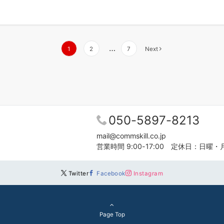
…
1
2
7
Next
050-5897-8213
mail@commskill.co.jp
営業時間 9:00-17:00 定休日：日曜・
Twitter
Facebook
Instagram
Page Top