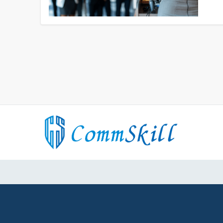
投
稿
の
ペ
ー
ジ
送
り