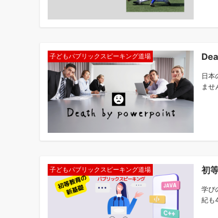
De
子どもパブリックスピーキング道場
日本
ませ
初
子どもパブリックスピーキング道場
学び
紀も