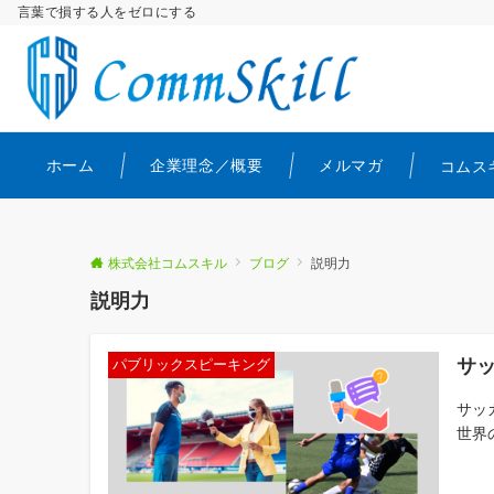
言葉で損する人をゼロにする
ホーム
企業理念／概要
メルマガ
コムス
株式会社コムスキル
ブログ
説明力
説明力
サ
パブリックスピーキング
サッ
世界