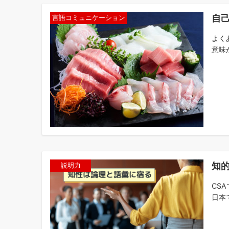
自
言語コミュニケーション
よく
意味
知
説明力
CS
日本