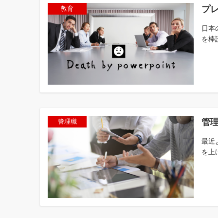
プ
教育
日本
を棒
管
管理職
最近
を上