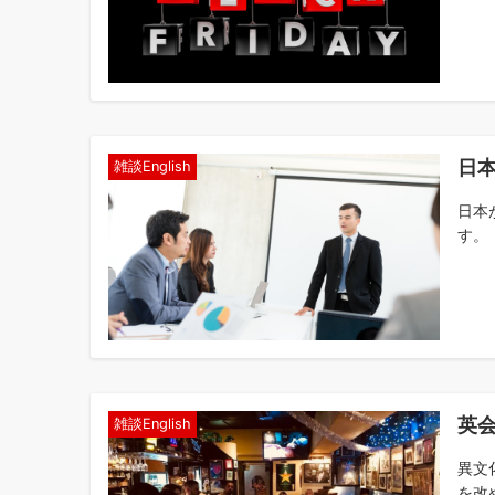
日
雑談English
日本
す。
英
雑談English
異文
を改