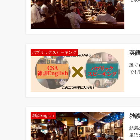
英
パブリックスピーキング
誰で
でも
雑談
雑談English
結局
単語