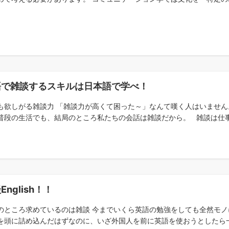
語で雑談するスキルは日本語で学べ！
も欲しがる雑談力 「雑談力が高くて困った～」なんて嘆く人はいません
普段の生活でも、結局のところ私たちの会話は雑談だから。 雑談は仕事だ
English！！
のところ求めているのは雑談 今までいくら英語の勉強をしても全然モノ
を頭に詰め込んだはずなのに、いざ外国人を前に英語を使おうとしたら一切