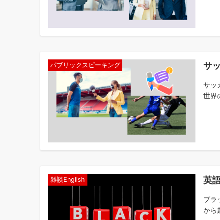
サ
パブリックスピーキング
サッ
世界
英
雑談English
ブラ
から