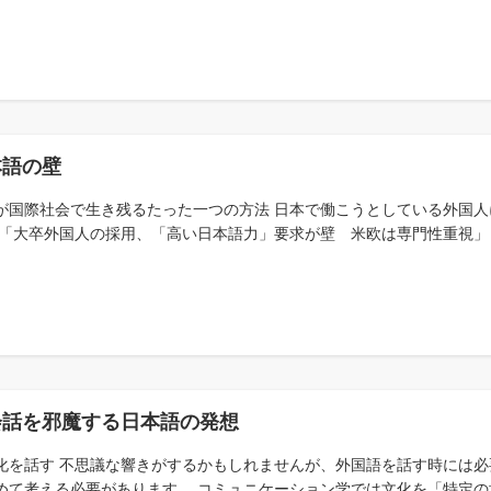
本語の壁
が国際社会で生き残るたった一つの方法 日本で働こうとしている外国
 「大卒外国人の採用、「高い日本語力」要求が壁 米欧は専門性重視」（20
会話を邪魔する日本語の発想
化を話す 不思議な響きがするかもしれませんが、外国語を話す時には必
めて考える必要があります。 コミュニケーション学では文化を「特定の地