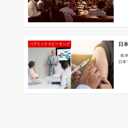
日
パブリックスピーキング
欧米
日本
投
稿
の
ペ