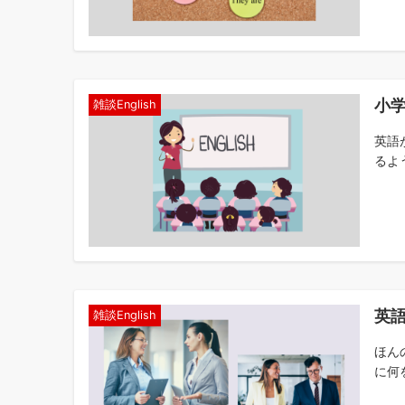
小
雑談English
英語
るよ
英
雑談English
ほん
に何