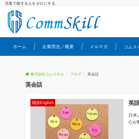
言葉で損する人をゼロにする
ホーム
企業理念／概要
メルマガ
コムス
株式会社コムスキル
ブログ
英会話
英会話
英語
雑談English
日本
心が