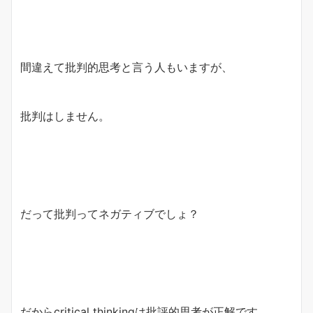
間違えて批判的思考と言う人もいますが、
批判はしません。
だって批判ってネガティブでしょ？
だからcritical thinkingは批評的思考が正解です。