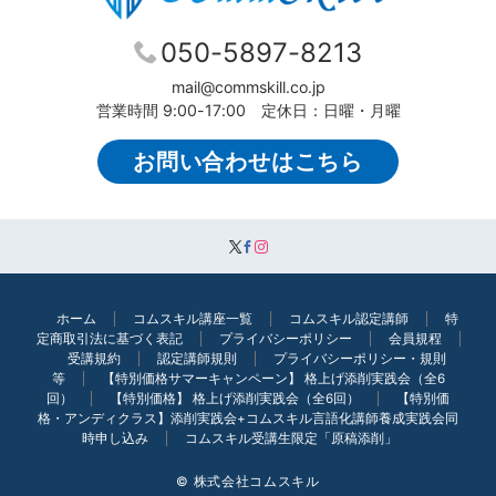
050-5897-8213
mail@commskill.co.jp
営業時間 9:00-17:00 定休日：日曜・月曜
お問い合わせはこちら
ホーム
コムスキル講座一覧
コムスキル認定講師
特
定商取引法に基づく表記
プライバシーポリシー
会員規程
受講規約
認定講師規則
プライバシーポリシー・規則
等
【特別価格サマーキャンペーン】 格上げ添削実践会（全6
回）
【特別価格】 格上げ添削実践会（全6回）
【特別価
格・アンディクラス】添削実践会+コムスキル言語化講師養成実践会同
時申し込み
コムスキル受講生限定「原稿添削」
© 株式会社コムスキル