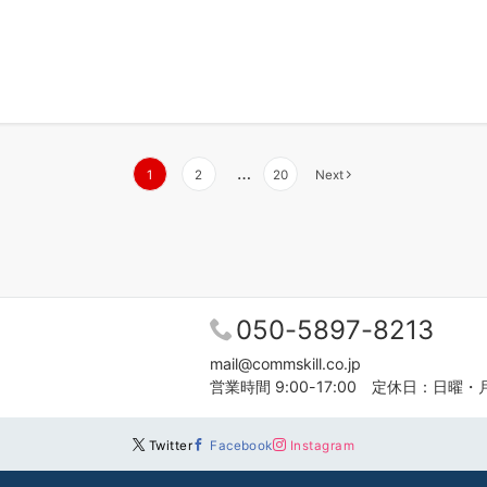
…
1
2
20
Next
050-5897-8213
mail@commskill.co.jp
営業時間 9:00-17:00 定休日：日曜・
Twitter
Facebook
Instagram