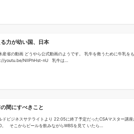
える力が幼い国、日本
水産省の動画 どうやら公式動画のようです。 乳牛を救うために牛乳を
s://youtu.be/NIIPhHst-nU 乳牛は...
粛の間にすべきこと
ルドビジネスサテライトより 22:05に終了予定だったCSAマスター講座
:30。 そこからビールを飲みながらWBSを見て いたら...