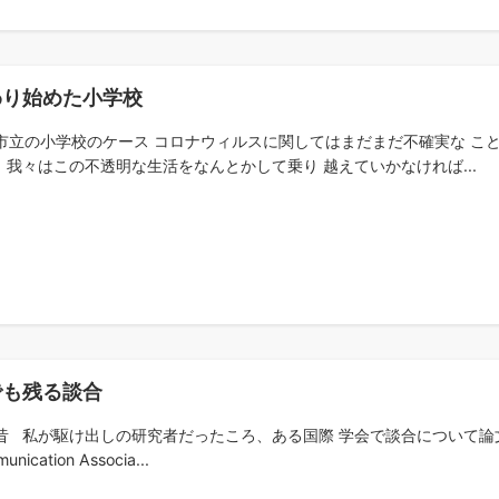
わり始めた小学校
市立の小学校のケース コロナウィルスに関してはまだまだ不確実な こ
 我々はこの不透明な生活をなんとかして乗り 越えていかなければ...
でも残る談合
昔 私が駆け出しの研究者だったころ、ある国際 学会で談合について論文を発表
unication Associa...