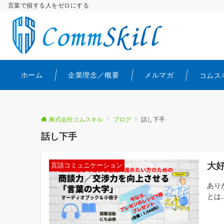
言葉で損する人をゼロにする
ホーム
企業理念／概要
メルマガ
コムス
株式会社コムスキル
ブログ
話し下手
話し下手
大
言語コミュニケーション
あり
とは