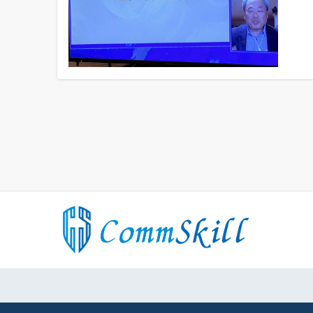
投
稿
の
ペ
ー
ジ
送
り