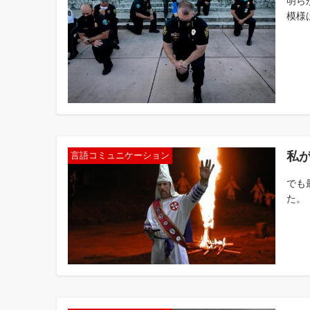
明ら
模様
私
言語コミュニケーション
でも
た。 