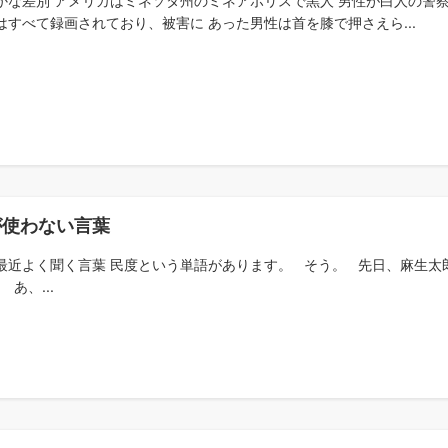
かな差別 アメリカはミネソタ州のミネアポリスで黒人 男性が白人の警
はすべて録画されており、被害に あった男性は首を膝で押さえら...
が使わない言葉
最近よく聞く言葉 民度という単語があります。 そう。 先日、麻生太
あ、...