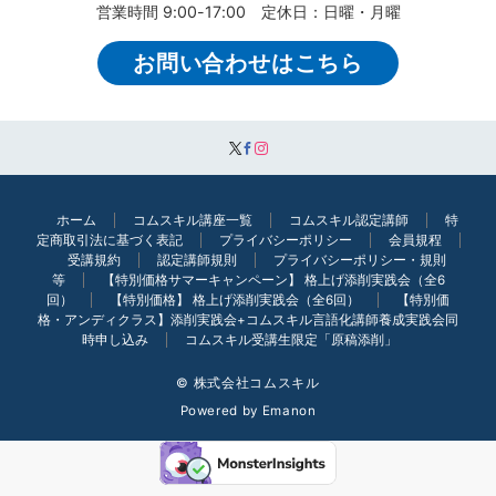
営業時間 9:00-17:00 定休日：日曜・月曜
お問い合わせはこちら
ホーム
コムスキル講座一覧
コムスキル認定講師
特
定商取引法に基づく表記
プライバシーポリシー
会員規程
受講規約
認定講師規則
プライバシーポリシー・規則
等
【特別価格サマーキャンペーン】 格上げ添削実践会（全6
回）
【特別価格】 格上げ添削実践会（全6回）
【特別価
格・アンディクラス】添削実践会+コムスキル言語化講師養成実践会同
時申し込み
コムスキル受講生限定「原稿添削」
© 株式会社コムスキル
Powered by
Emanon