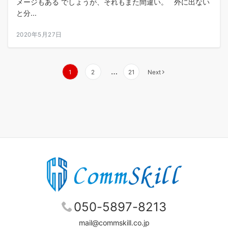
メージもある でしょうが、それもまた間違い。 外に出ない
と分...
2020年5月27日
投
…
1
2
21
Next
稿
の
ペ
ー
ジ
送
り
050-5897-8213
mail@commskill.co.jp