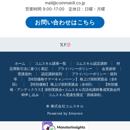
mail@commskill.co.jp
営業時間 9:00-17:00 定休日：日曜・月曜
お問い合わせはこちら
ホーム
コムスキル講座一覧
コムスキル認定講師
特
定商取引法に基づく表記
プライバシーポリシー
会員規程
受講規約
認定講師規則
プライバシーポリシー・規則
等
【特別価格サマーキャンペーン】 格上げ添削実践会（全6
回）
【特別価格】 格上げ添削実践会（全6回）
【特別価
格・アンディクラス】添削実践会+コムスキル言語化講師養成実践会同
時申し込み
コムスキル受講生限定「原稿添削」
© 株式会社コムスキル
Powered by
Emanon