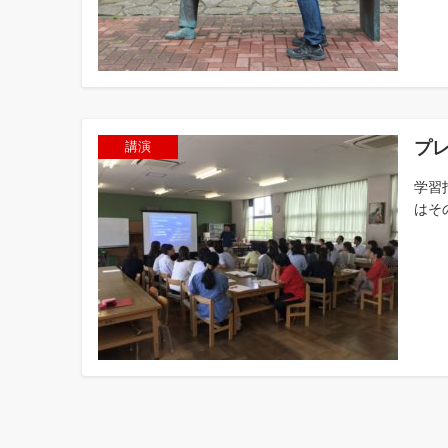
プ
講演
学習
はそ