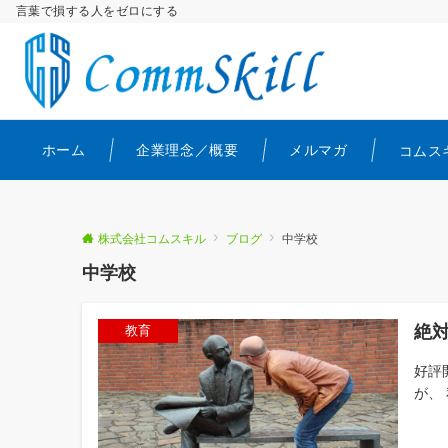
言葉で損する人をゼロにする
ホーム
企業理念／概要
メルマガ
コムス
株式会社コムスキル
ブログ
中学校
中学校
絶
教育
好評
が、