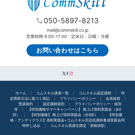
050-5897-8213
mail@commskill.co.jp
営業時間 9:00-17:00 定休日：日曜・月曜
お問い合わせはこちら
ホーム
コムスキル講座一覧
コムスキル認定講師
特
定商取引法に基づく表記
プライバシーポリシー
会員規程
受講規約
認定講師規則
プライバシーポリシー・規則
等
【特別価格サマーキャンペーン】 格上げ添削実践会（全6
回）
【特別価格】 格上げ添削実践会（全6回）
【特別価
格・アンディクラス】添削実践会+コムスキル言語化講師養成実践会同
時申し込み
コムスキル受講生限定「原稿添削」