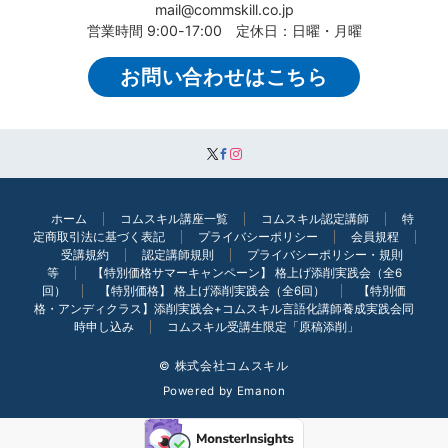
mail@commskill.co.jp
営業時間 9:00-17:00 定休日：日曜・月曜
お問い合わせはこちら
ホーム
コムスキル講座一覧
コムスキル認定講師
特
定商取引法に基づく表記
プライバシーポリシー
会員規程
受講規約
認定講師規則
プライバシーポリシー・規則
等
【特別価格サマーキャンペーン】 格上げ添削実践会（全6
回）
【特別価格】 格上げ添削実践会（全6回）
【特別価
格・アンディクラス】添削実践会+コムスキル言語化講師養成実践会同
時申し込み
コムスキル受講生限定「原稿添削」
© 株式会社コムスキル
Powered by
Emanon