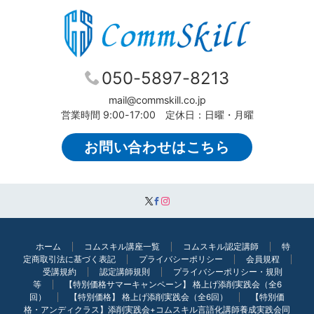
050-5897-8213
mail@commskill.co.jp
営業時間 9:00-17:00 定休日：日曜・月曜
お問い合わせはこちら
ホーム
コムスキル講座一覧
コムスキル認定講師
特
定商取引法に基づく表記
プライバシーポリシー
会員規程
受講規約
認定講師規則
プライバシーポリシー・規則
等
【特別価格サマーキャンペーン】 格上げ添削実践会（全6
回）
【特別価格】 格上げ添削実践会（全6回）
【特別価
格・アンディクラス】添削実践会+コムスキル言語化講師養成実践会同