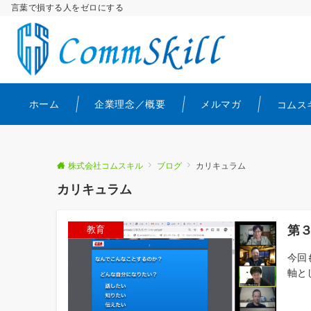
言葉で損する人をゼロにする
ホーム
企業理念／概要
メルマガ
コムス
株式会社コムスキル
ブログ
カリキュラム
カリキュラム
第
教育
今回
軸と