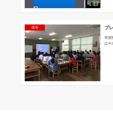
プ
講演
学習
はそ