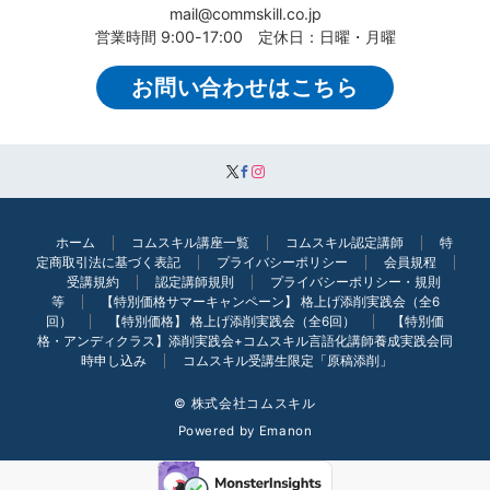
mail@commskill.co.jp
営業時間 9:00-17:00 定休日：日曜・月曜
お問い合わせはこちら
ホーム
コムスキル講座一覧
コムスキル認定講師
特
定商取引法に基づく表記
プライバシーポリシー
会員規程
受講規約
認定講師規則
プライバシーポリシー・規則
等
【特別価格サマーキャンペーン】 格上げ添削実践会（全6
回）
【特別価格】 格上げ添削実践会（全6回）
【特別価
格・アンディクラス】添削実践会+コムスキル言語化講師養成実践会同
時申し込み
コムスキル受講生限定「原稿添削」
© 株式会社コムスキル
Powered by
Emanon