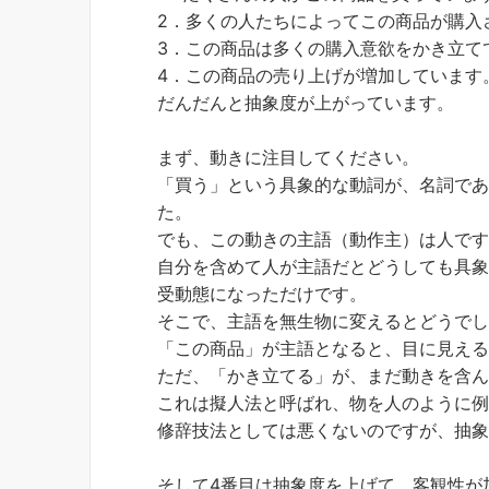
2．多くの人たちによってこの商品が購入
3．この商品は多くの購入意欲をかき立て
4．この商品の売り上げが増加しています
だんだんと抽象度が上がっています。
まず、動きに注目してください。
「買う」という具象的な動詞が、名詞で
た。
でも、この動きの主語（動作主）は人で
自分を含めて人が主語だとどうしても具
受動態になっただけです。
そこで、主語を無生物に変えるとどうで
「この商品」が主語となると、目に見え
ただ、「かき立てる」が、まだ動きを含
これは擬人法と呼ばれ、物を人のように
修辞技法としては悪くないのですが、抽
そして4番目は抽象度を上げて、客観性が