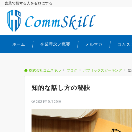
言葉で損する人をゼロにする
ホーム
企業理念／概要
メルマガ
コムス
株式会社コムスキル
ブログ
パブリックスピーキング
知
知的な話し方の秘訣
2021年9月29日