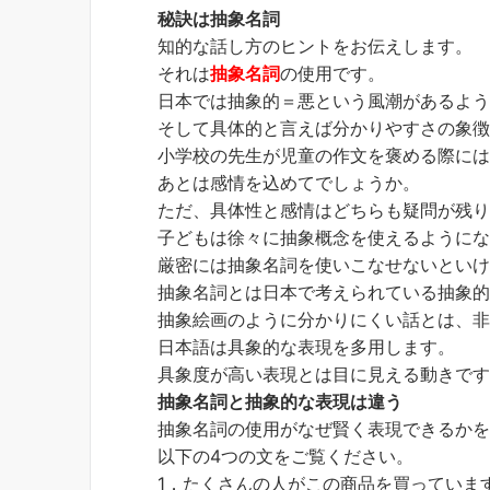
秘訣は抽象名詞
知的な話し方のヒントをお伝えします。
それは
抽象名詞
の使用です。
日本では抽象的＝悪という風潮があるよ
そして具体的と言えば分かりやすさの象
小学校の先生が児童の作文を褒める際に
あとは感情を込めてでしょうか。
ただ、具体性と感情はどちらも疑問が残
子どもは徐々に抽象概念を使えるように
厳密には抽象名詞を使いこなせないとい
抽象名詞とは日本で考えられている抽象
抽象絵画のように分かりにくい話とは、
日本語は具象的な表現を多用します。
具象度が高い表現とは目に見える動きで
抽象名詞と抽象的な表現は違う
抽象名詞の使用がなぜ賢く表現できるか
以下の4つの文をご覧ください。
1．たくさんの人がこの商品を買っていま