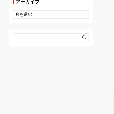
アーカイブ
ア
ー
カ
イ
ブ