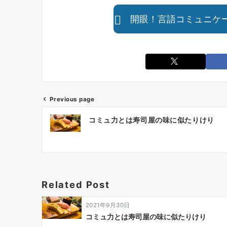
開眼！言語コミュニケ
Previous page
投
コミュ力とは寿司屋の味に似たりけり
稿
ナ
ビ
ゲ
ー
Related Post
シ
ョ
2021年9月30日
ン
コミュ力とは寿司屋の味に似たりけり