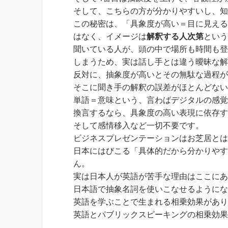
そして、こちらの方が分かりやすいし、
この秘密は、「具象度が高い＝目に見え
はなく、イメージは
解釈する人次第
とい
聞いている人が、頭の中で場所も時間も
しまうため、実は話し手とは違う曖昧な
反対に、抽象度が高いとその無駄な過程
そこに聞き手の解釈の誤差がほとんどな
単語＝意味という、言わばデジタルの感
換言するなら、具象度の高い表現に依存
そして感情移入など一切不要です。
ビジネスプレゼンテーションはお芝居と
日本にはびこる「具体的だから分かりや
ん。
実は日本人が英語が苦手な理由はここに
日本語で抽象名詞を使いこなせるように
英語を学ぶことで生まれる相乗効果があ
英語とパブリックスピーキングの相乗効