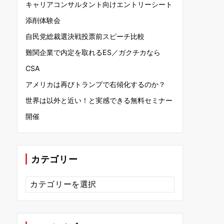
キャリアコンサルタント向けエントリーシート
添削体験会
自民党総裁選決戦投票前スピーチ比較
難関企業で内定を取れるES／ガクチカなら
CSA
アメリカは再びトランプで右傾化するのか？
世界は以外と近い！と実感できる無料セミナー
開催
カテゴリー
カ
テ
ゴ
リ
ー