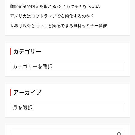
難関企業で内定を取れるES／ガクチカならCSA
アメリカは再びトランプで右傾化するのか？
世界は以外と近い！と実感できる無料セミナー開催
カテゴリー
カ
テ
ゴ
リ
ー
アーカイブ
ア
ー
カ
イ
ブ